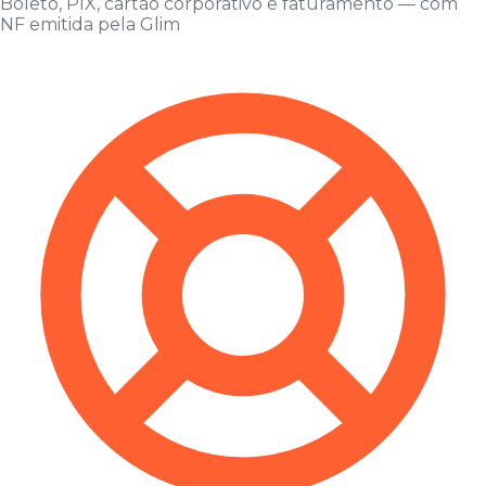
Boleto, PIX, cartão corporativo e faturamento — com
NF emitida pela Glim