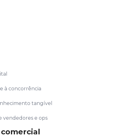
tal
te à concorrência
conhecimento tangível
e vendedores e ops
 comercial