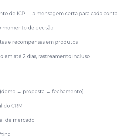
nto de ICP — a mensagem certa para cada conta
no momento de decisão
metas e recompensas em produtos
 em até 2 dias, rastreamento incluso
ne (demo → proposta → fechamento)
eal do CRM
cal de mercado
fting