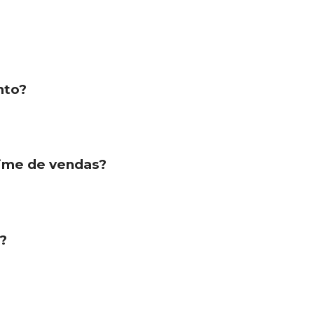
nto?
time de vendas?
?