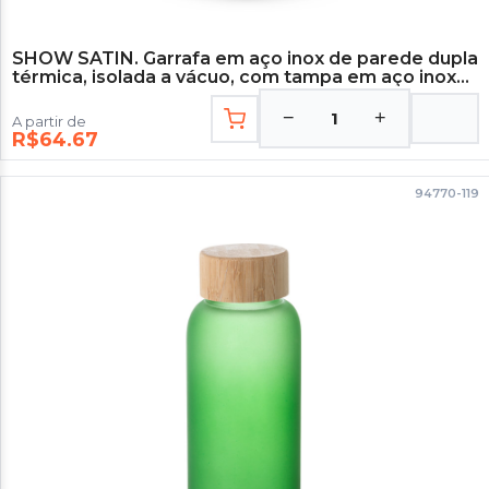
SHOW SATIN. Garrafa em aço inox de parede dupla
térmica, isolada a vácuo, com tampa em aço inox
500 mL - Branco
−
+
1
A partir de
R$64.67
94770-119