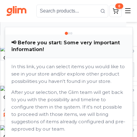
0
Glim Base Product Catalog: 13538+ items available for cu
Filters
Cart
Shareable cart summary.
📢 Before you start: Some very important
information!
CO9400
Your cart is empty.
Copo térmico para espresso
In this link, you can select items you would like to
ITEMS
−
+
1
A partir de
View catalog
Close
0
see in your store and/or explore other product
R$37.80
possibilities you haven't found in your store.
GA8700P
After your selection, the Glim team will get back
Garrafa Térmica
to you with the possibility and timeline to
configure them in the system. If it's not possible
−
+
1
A partir de
to proceed with those items, we will bring
R$82.80
suggestions of items already configured and pre-
approved by our team.
GA9130
Garrafa Térmica