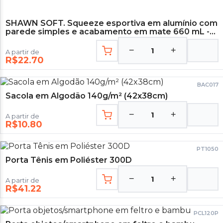
SHAWN SOFT. Squeeze esportiva em alumínio com
parede simples e acabamento em mate 660 mL -
Azul Marinho
−
+
1
A partir de
R$22.70
BAC017
Sacola em Algodão 140g/m² (42x38cm)
−
+
1
A partir de
R$10.80
PT1050
Porta Tênis em Poliéster 300D
−
+
1
A partir de
R$41.22
PCL120P