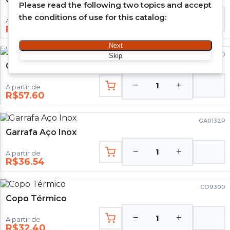
Please read the following two topics and accept
the conditions of use for this catalog:
−
+
1
A partir de
R$93.60
Next
GA9200
Skip
Garrafa Térmica
−
+
1
A partir de
R$57.60
GA0132P
Garrafa Aço Inox
−
+
1
A partir de
R$36.54
CO9300
Copo Térmico
−
+
1
A partir de
R$32.40