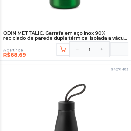
ODIN METTALIC. Garrafa em aço inox 90%
reciclado de parede dupla térmica, isolada a vácuo
550 mL - Verde Escuro
−
+
1
A partir de
R$68.69
94271-103