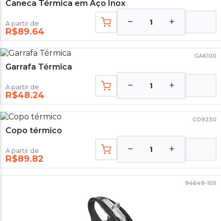
Caneca Térmica em Aço Inox
−
+
1
A partir de
R$89.64
GA6100
Garrafa Térmica
−
+
1
A partir de
R$48.24
CO9250
Copo térmico
−
+
1
A partir de
R$89.82
94649-105