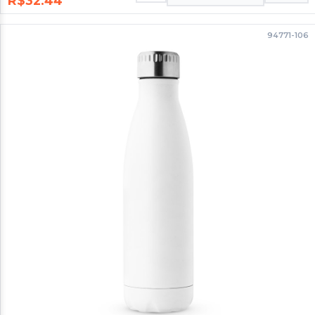
R$32.44
94771-106