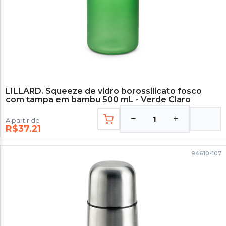
LILLARD. Squeeze de vidro borossilicato fosco
com tampa em bambu 500 mL - Verde Claro
−
+
1
A partir de
R$37.21
94610-107