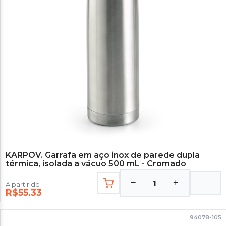
KARPOV. Garrafa em aço inox de parede dupla
térmica, isolada a vácuo 500 mL - Cromado
−
+
1
A partir de
R$55.33
94078-105