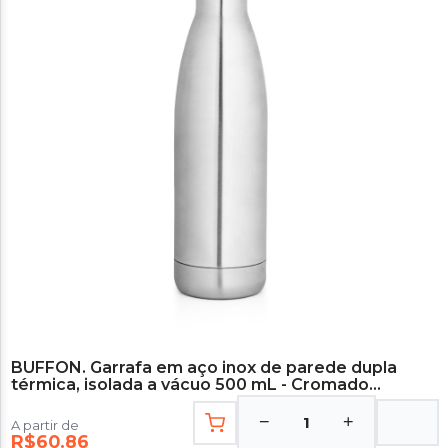
BUFFON. Garrafa em aço inox de parede dupla
térmica, isolada a vácuo 500 mL - Cromado
Satinado
−
+
1
A partir de
R$60.86