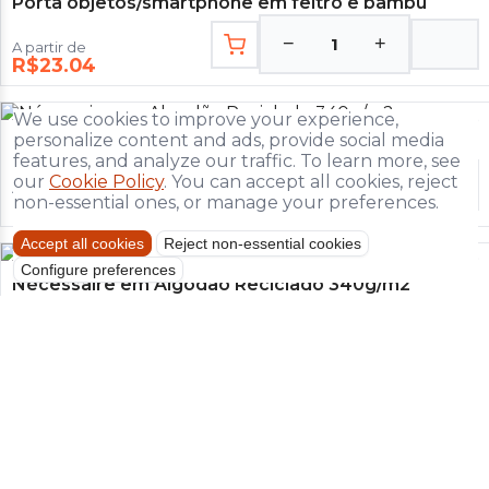
Porta objetos/smartphone em feltro e bambu
−
+
1
A partir de
R$23.04
We use cookies to improve your experience,
NE105
personalize content and ads, provide social media
Nécessaire em Algodão Reciclado 340g/m2
features, and analyze our traffic. To learn more, see
our
Cookie Policy
. You can accept all cookies, reject
−
+
1
A partir de
non-essential ones, or manage your preferences.
R$43.74
Accept all cookies
Reject non-essential cookies
NE084P
Configure preferences
Nécessaire em Algodão Reciclado 340g/m2
−
+
1
A partir de
R$16.74
NE083P
Necessaire em algodão reciclado 340g/m²
−
+
1
A partir de
R$13.95