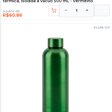
térmica, isolada a vácuo 500 mL - Vermelho
−
+
1
A partir de
R$60.86
94288-129